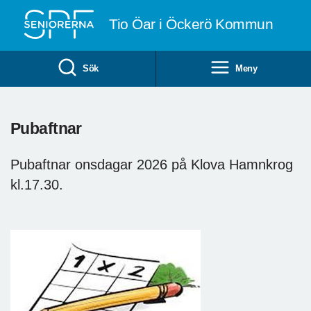
Till övergripande innehåll
Tio Öar i Öckerö Kommun
Sök
Meny
Pubaftnar
Pubaftnar onsdagar 2026 på Klova Hamnkrog
kl.17.30.