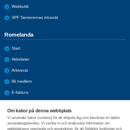
Webbutik
SPF Seniorernas intranät
Romelanda
Start
Aktiviteter
Arkiverat
Bli medlem
E-faktura
Förmåner
Om kakor på denna webbplats
Nyheter
Vi använder kakor (cookies) för att erbjuda dig som besökare en bättre
användarupplevelse. Vi samlar in och analyserar information om
Om föreningen
webbplatsens prestanda och användning, för att förbättra funktioner och