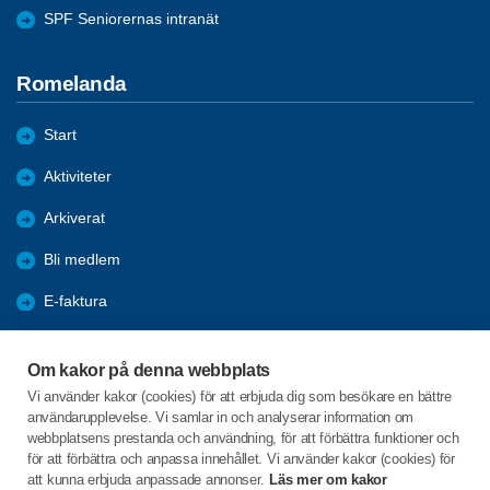
SPF Seniorernas intranät
Romelanda
Start
Aktiviteter
Arkiverat
Bli medlem
E-faktura
Förmåner
Om kakor på denna webbplats
Nyheter
Vi använder kakor (cookies) för att erbjuda dig som besökare en bättre
användarupplevelse. Vi samlar in och analyserar information om
Om föreningen
webbplatsens prestanda och användning, för att förbättra funktioner och
för att förbättra och anpassa innehållet. Vi använder kakor (cookies) för
att kunna erbjuda anpassade annonser.
Läs mer om kakor