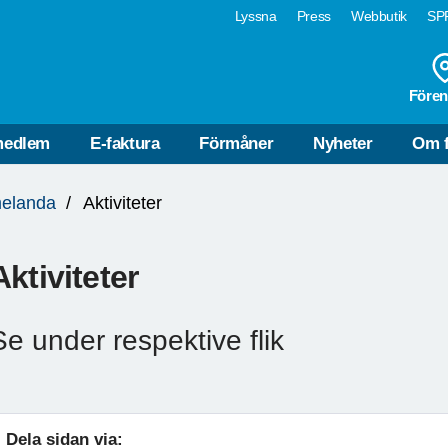
Lyssna
Press
Webbutik
SPF
Fören
medlem
E-faktura
Förmåner
Nyheter
Om f
elanda
Aktiviteter
Aktiviteter
Se under respektive flik
Dela sidan via: