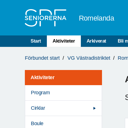
Till övergripande innehåll
Romelanda
Start
Aktiviteter
Arkiverat
Bli 
Du
Förbundet start
VG Västradistriktet
Rom
är
här:
Aktiviteter
Program
Cirklar
Boule