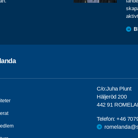
ån.
lande
skapa
aktiv
B
landa
C/o:Juha Plunt
Häljeröd 200
iteter
442 91 ROMEL
erat
Telefon:
+46 707
medlem
romelanda@sp