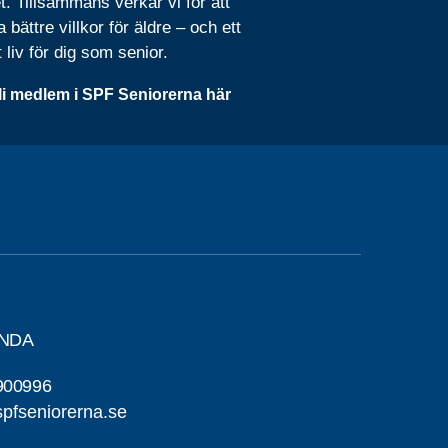
t. Tillsammans verkar vi för att
 bättre villkor för äldre – och ett
t liv för dig som senior.
li medlem i SPF Seniorerna här
ANDA
900996
fseniorerna.se