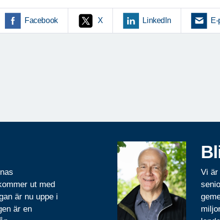
Facebook
X
LinkedIn
E-
Bl
rnas
Vi är
 kommer ut med
senio
gan är nu uppe i
geme
gen är en
miljo