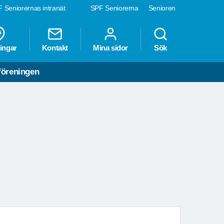
 Seniorernas intranät
SPF Seniorerna
Senioren
ingar
Kontakt
Mina sidor
Sök
öreningen