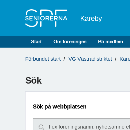
Till övergripande innehåll
Kareby
Start
Om föreningen
Bli medlem
Du
Förbundet start
VG Västradistriktet
Kar
är
här:
Sök
Sök på webbplatsen