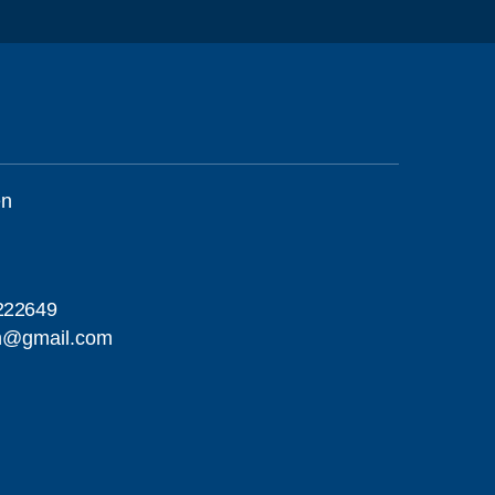
én
222649
en@gmail.com