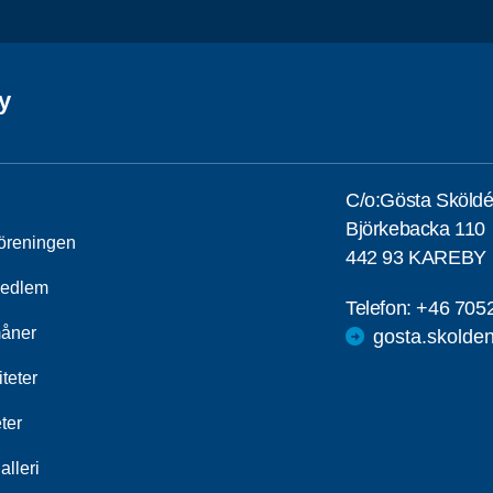
y
C/o:Gösta Sköld
Björkebacka 110
öreningen
442 93 KAREBY
medlem
Telefon:
+46 705
åner
gosta.skold
iteter
ter
alleri