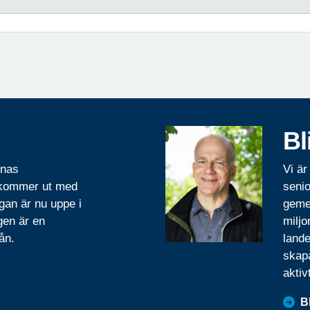
Bl
rnas
Vi är
 kommer ut med
senio
gan är nu uppe i
geme
gen är en
miljo
ån.
lande
skapa
aktiv
B