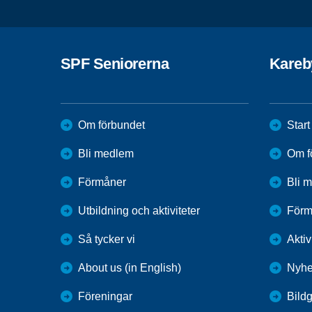
SPF Seniorerna
Kareb
Om förbundet
Start
Bli medlem
Om f
Förmåner
Bli 
Utbildning och aktiviteter
Förm
Så tycker vi
Aktiv
About us (in English)
Nyhe
Föreningar
Bildg