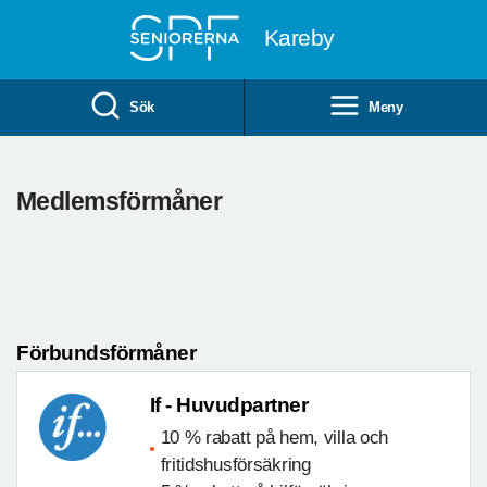
Till övergripande innehåll
Kareby
Sök
Meny
Medlemsförmåner
Förbundsförmåner
If - Huvudpartner
10 % rabatt på hem, villa och
fritidshusförsäkring