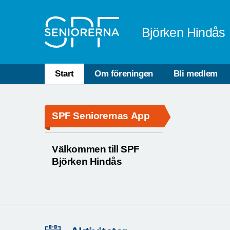
Till övergripande innehåll
Björken Hindås
Start
Om föreningen
Bli medlem
SPF Seniorernas App
Välkommen till SPF
Björken Hindås