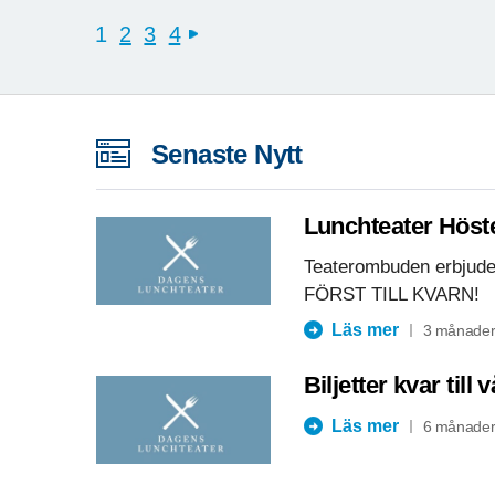
1
2
3
4
next
Senaste Nytt
Lunchteater Höst
Teaterombuden erbjuder n
FÖRST TILL KVARN!
Läs mer
3 månader
Biljetter kvar till
Läs mer
6 månader