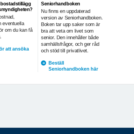
ll bostadstillägg
Seniorhandboken
Hemtjänst
nsmyndigheten?
Nu finns en uppdaterad
Hemtjänsti
ostnad,
version av Seniorhandboken.
sammanväg
 eventuella
Boken tar upp saker som är
på olika sä
gör om du kan få
bra att veta om livet som
i hemtjänst
.
senior. Den innehåller både
underlätt
samhällsfrågor, och ger råd
kvalitetsa
för att ansöka
och stöd till privatlivet.
prioritering
Beställ
hemtja
Seniorhandboken här