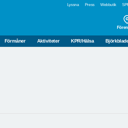
Lyssna
Press
Webbutik
SPF
Fören
SPF SENIORERNAS APP
Förmåner
Aktiviteter
KPR/Hälsa
Björkblad
Läs och installera