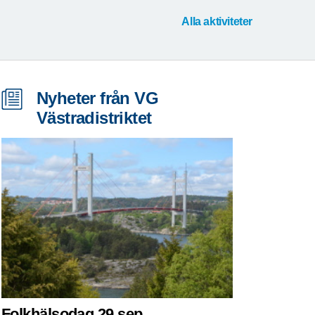
Alla aktiviteter
Nyheter från VG
Västradistriktet
Folkhälsodag 29 sep.