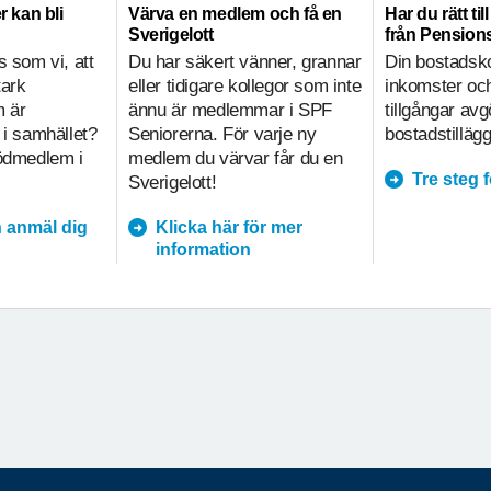
r kan bli
Värva en medlem och få en
Har du rätt ti
Sverigelott
från Pensio
s som vi, att
Du har säkert vänner, grannar
Din bostadsk
tark
eller tidigare kollegor som inte
inkomster och
m är
ännu är medlemmar i SPF
tillgångar av
 i samhället?
Seniorerna. För varje ny
bostadstillägg
tödmedlem i
medlem du värvar får du en
Tre steg 
Sverigelott!
 anmäl dig
Klicka här för mer
information