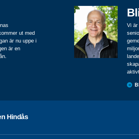
Bl
rnas
Vi är
 kommer ut med
senio
gan är nu uppe i
geme
gen är en
miljo
ån.
lande
skapa
aktiv
B
en Hindås