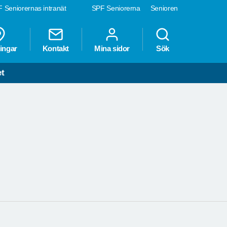
 Seniorernas intranät
SPF Seniorerna
Senioren
ingar
Kontakt
Mina sidor
Sök
et