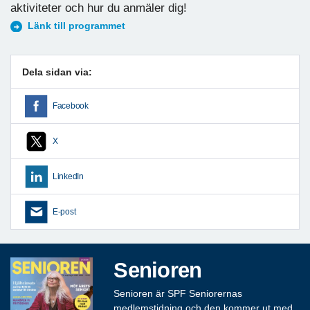
aktiviteter och hur du anmäler dig!
Länk till programmet
Dela sidan via:
Facebook
X
LinkedIn
E-post
Senioren
Senioren är SPF Seniorernas
medlemstidning och den kommer ut med