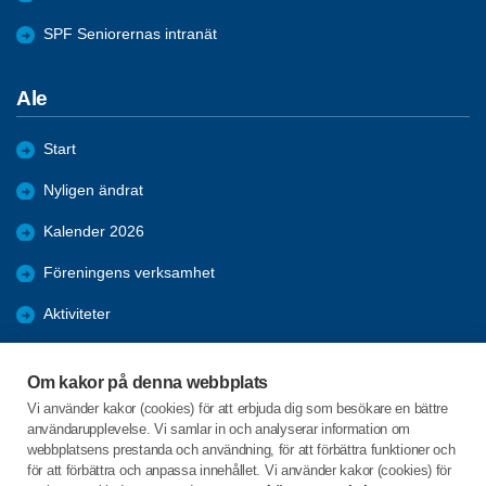
SPF Seniorernas intranät
Ale
Start
Nyligen ändrat
Kalender 2026
Föreningens verksamhet
Aktiviteter
Bli medlem
Om kakor på denna webbplats
Nyheter
Vi använder kakor (cookies) för att erbjuda dig som besökare en bättre
användarupplevelse. Vi samlar in och analyserar information om
Förmåner
webbplatsens prestanda och användning, för att förbättra funktioner och
för att förbättra och anpassa innehållet. Vi använder kakor (cookies) för