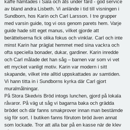
kaffe hämtades i Sala och åts under färd - god service
av bland andra Lisbeth. Vi anlände i tid till visningen i
Sundborn, hos Karin och Carl Larsson. I tre grupper
med varsin guide, tog vi oss genom parets hem. Varje
guide hade sitt eget manus, vilket gjorde att
berättelserna fick olika fokus och vinklar. Carl och inte
minst Karin har präglat hemmet med sina vackra och
ofta speciella bonader, dukar, gardiner. Karin inredde
och Carl målade det han såg – barnen var som vi vet
ett mycket vanligt motiv. Karin var modern i sitt
skapande, vilket inte alltid uppskattades av samtiden.
Vi hann titta in i Sundborns kyrka där Carl gjort
muralmålningar.
På Stora Skedvis Bröd intogs lunchen, gjord på lokala
råvaror. På väg ut såg vi bagarna baka och grädda
brödet och där fanns smakprover innan man bestämde
sig för sort. I butiken fanns förutom bröd även annat
som lockade. Tror att alla bar på en kasse när de klev