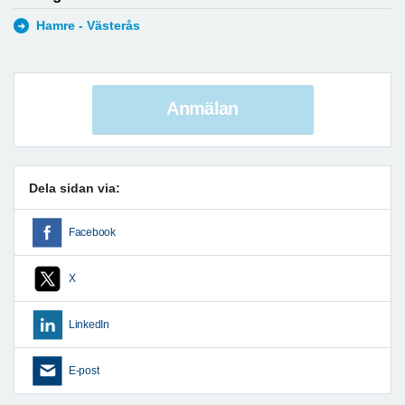
Hamre - Västerås
Anmälan
Dela sidan via:
Facebook
X
LinkedIn
E-post