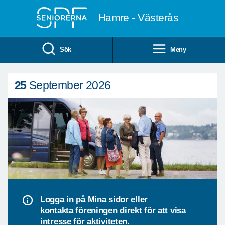
Till övergripande innehåll
Hamre - Västerås
Sök
Meny
25
September 2026
Logga in på Mina sidor
eller
kontakta föreningen
direkt för att visa
intresse för aktiviteten.