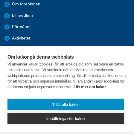
Om föreningen
Bli medlem
Förmåner
Aktiviteter
Hänt under året
Om kakor på denna webbplats
Samhällsinformation
Vi använder kakor (cookies) för att erbjuda dig som besökare en bättre
användarupplevelse. Vi samlar in och analyserar information om
Betalning med SWISH
webbplatsens prestanda och användning, för att förbättra funktioner och
för att förbättra och anpassa innehållet. Vi använder kakor (cookies) för
att kunna erbjuda anpassade annonser.
Läs mer om kakor
C/o:Ulla Elfvendahl
Klyvargatan 1
723 56 VÄSTERÅS
Tillåt alla kakor
Telefon:
+46 704977826
Inställningar för kakor
hamre@spfseniorerna.se