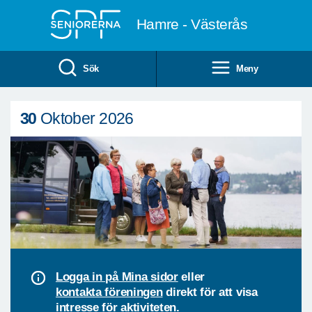
Till övergripande innehåll
Hamre - Västerås
Sök
Meny
30
Oktober 2026
Logga in på Mina sidor
eller
kontakta föreningen
direkt för att visa
intresse för aktiviteten.