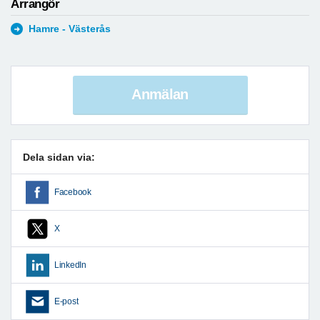
Arrangör
Hamre - Västerås
Anmälan
Dela sidan via:
Facebook
X
LinkedIn
E-post