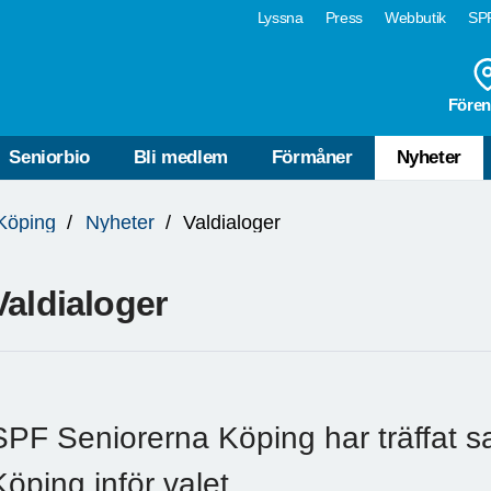
Lyssna
Press
Webbutik
SPF
Fören
Seniorbio
Bli medlem
Förmåner
Nyheter
Köping
Nyheter
Valdialoger
Valdialoger
SPF Seniorerna Köping har träffat sam
Köping inför valet.