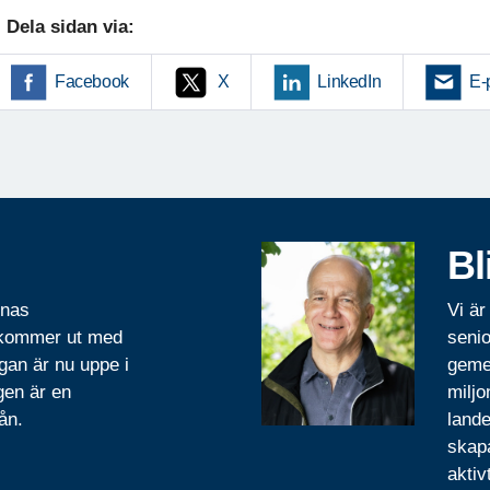
Dela sidan via:
Facebook
X
LinkedIn
E-
Bl
rnas
Vi är
 kommer ut med
senio
gan är nu uppe i
geme
gen är en
miljo
ån.
lande
skapa
aktiv