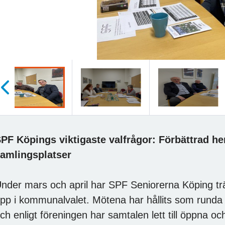
öregående
PF Köpings viktigaste valfrågor: Förbättrad he
amlingsplatser
nder mars och april har SPF Seniorerna Köping träf
pp i kommunalvalet. Mötena har hållits som runda b
ch enligt föreningen har samtalen lett till öppna o