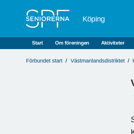
Till övergripande innehåll
Köping
Start
Om föreningen
Aktiviteter
Du
Förbundet start
Västmanlandsdistriktet
är
här: