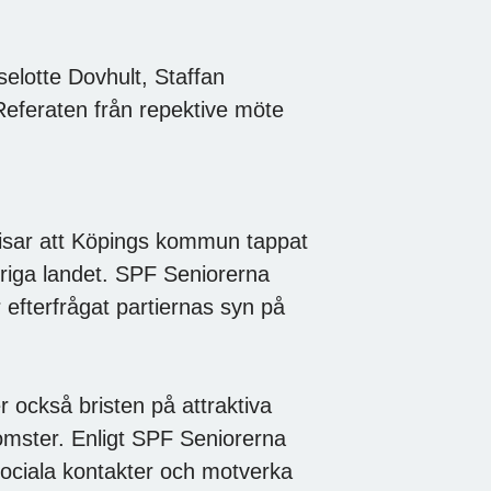
elotte Dovhult, Staffan
Referaten från repektive möte
isar att Köpings kommun tappat
vriga landet. SPF Seniorerna
efterfrågat partiernas syn på
r också bristen på attraktiva
mster. Enligt SPF Seniorerna
sociala kontakter och motverka