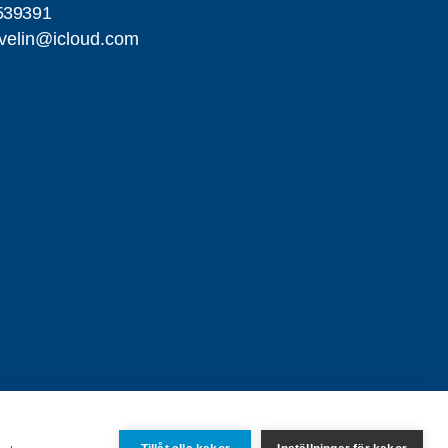
539391
velin@icloud.com