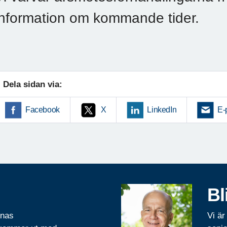
information om kommande tider.
Dela sidan via:
Facebook
X
LinkedIn
E-
Bl
rnas
Vi är