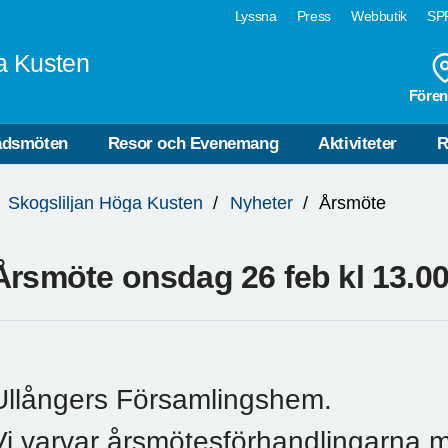
Lyssna
Press
Webbutik
SPF
a Kusten
Fören
dsmöten
Resor och Evenemang
Aktiviteter
R
Skogsliljan Höga Kusten
Nyheter
Årsmöte
Årsmöte onsdag 26 feb kl 13.0
Ullångers Församlingshem.
Vi varvar årsmötesförhandlingarna m