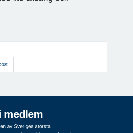
post
i medlem
 en av Sveriges största