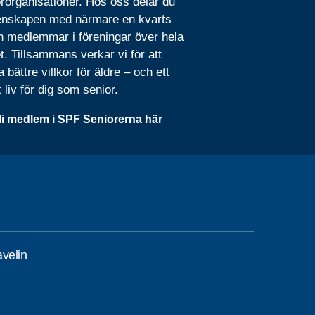
rorganisationer. Hos oss delar du
nskapen med närmare en kvarts
n medlemmar i föreningar över hela
t. Tillsammans verkar vi för att
 bättre villkor för äldre – och ett
t liv för dig som senior.
li medlem i SPF Seniorerna här
velin