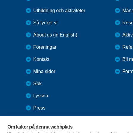
Utbildning och aktiviteter
Mån
Så tycker vi
Reso
About us (in English)
Aktiv
Föreningar
Refe
Kontakt
Bli 
Mina sidor
Förm
Sök
Lyssna
Press
Webbutik
Om kakor på denna webbplats
SPF Seniorernas intranät