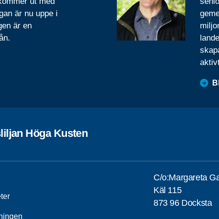
 kommer ut med
senio
gan är nu uppe i
geme
gen är en
miljo
ån.
lande
skapa
aktiv
B
liljan Höga Kusten
C/o:Margareta Ga
Käl 115
ter
873 96 Docksta
ningen