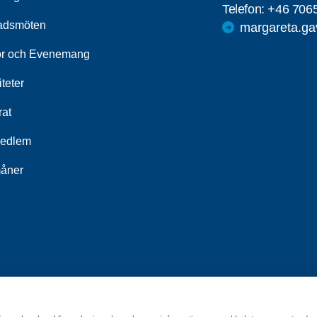
Telefon:
+46 706
adsmöten
margareta.ga
r och Evenemang
iteter
rat
medlem
åner