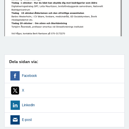
Dela sidan via:
Facebook
X
LinkedIn
E-post