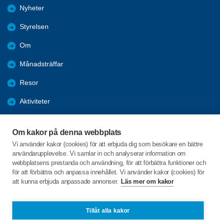
Nyheter
Styrelsen
Om
Månadsträffar
Resor
Aktiviteter
Almanacka 2025
Om kakor på denna webbplats
Almanacka 2026
Vi använder kakor (cookies) för att erbjuda dig som besökare en bättre
användarupplevelse. Vi samlar in och analyserar information om
Bli medlem
webbplatsens prestanda och användning, för att förbättra funktioner och
för att förbättra och anpassa innehållet. Vi använder kakor (cookies) för
att kunna erbjuda anpassade annonser.
Läs mer om kakor
C/o:Sven-Erik Forsgren
Nygatan 20A
891 63 Örnsköldsvik
Tillåt alla kakor