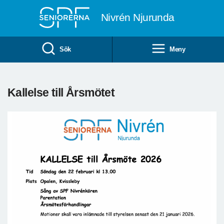
Till övergripande innehåll
Nivrén Njurunda
Sök
Meny
Kallelse till Årsmötet