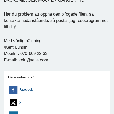
BRUKSMILJÖER FRÅN EN GÅNGEN TID!
Har du problem att öppna den bifogade filen, så
kontakta nedanstående, så postar jag reseprogrammet
till dig!
Med vänlig hälsning
/Kent Lundin
Mobilnr: 070-609 22 33
E-mail: kelu@telia.com
Dela sidan via:
Facebook
X