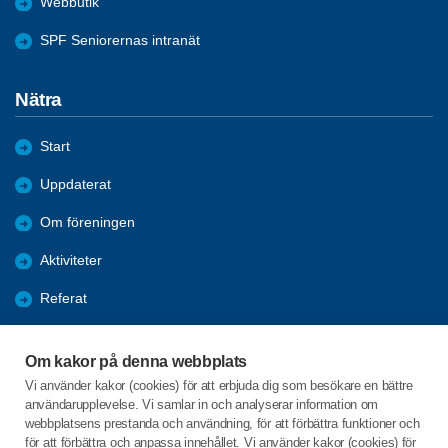
Webbutik
SPF Seniorernas intranät
Nätra
Start
Uppdaterat
Om föreningen
Aktiviteter
Referat
Länkar
Om kakor på denna webbplats
Bli medlem
Vi använder kakor (cookies) för att erbjuda dig som besökare en bättre
användarupplevelse. Vi samlar in och analyserar information om
Förmåner
webbplatsens prestanda och användning, för att förbättra funktioner och
för att förbättra och anpassa innehållet. Vi använder kakor (cookies) för