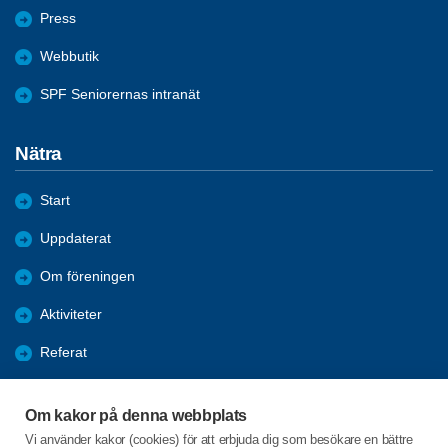
Press
Webbutik
SPF Seniorernas intranät
Nätra
Start
Uppdaterat
Om föreningen
Aktiviteter
Referat
Länkar
Om kakor på denna webbplats
Bli medlem
Vi använder kakor (cookies) för att erbjuda dig som besökare en bättre