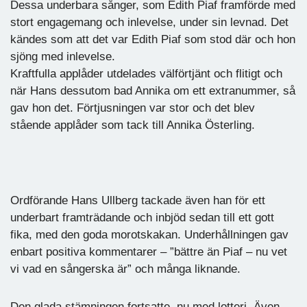
Dessa underbara sånger, som Edith Piaf framförde med
stort engagemang och inlevelse, under sin levnad. Det
kändes som att det var Edith Piaf som stod där och hon
sjöng med inlevelse.
Kraftfulla applåder utdelades välförtjänt och flitigt och
när Hans dessutom bad Annika om ett extranummer, så
gav hon det. Förtjusningen var stor och det blev
stående applåder som tack till Annika Österling.
Ordförande Hans Ullberg tackade även han för ett
underbart framträdande och inbjöd sedan till ett gott
fika, med den goda morotskakan. Underhållningen gav
enbart positiva kommentarer – ”bättre än Piaf – nu vet
vi vad en sångerska är” och många liknande.
Den glada stämningen fortsatte, nu med lotteri. Även