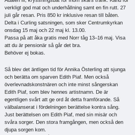
Ådalen lll, kryssningsbåt för inom skärs trafik. Känd för
verkligt god mat och underhållning samt en fin rutt. 27
juli går resan. Pris 850 kr inklusive resan till båten.
Delta i Curling satsningen, som sker Centrumkyrkan
onsdag 15 maj och 22 maj kl. 13.00.
Passa på att åka gratis med Norr tåg 13–16 maj. Visa
att du är pensionär så går det bra.
Behöver ej bokas.
Så blev det äntligen tid för Annika Österling att sjunga
och berätta om sparven Edith Piaf. Men också
överlevnadskonstnären och inte minst sångerskan
Edith Piaf, som blev hennes artistnamn. De är
egentligen svårt att ge ord åt detta framförande. Så
välbalanserat i fördelningen berättelse kontra sång.
Just berättelsen om Edith Piaf, med sin misär och
svåra sorger. Den stora framgången, men också den
djupa sorgen kom.