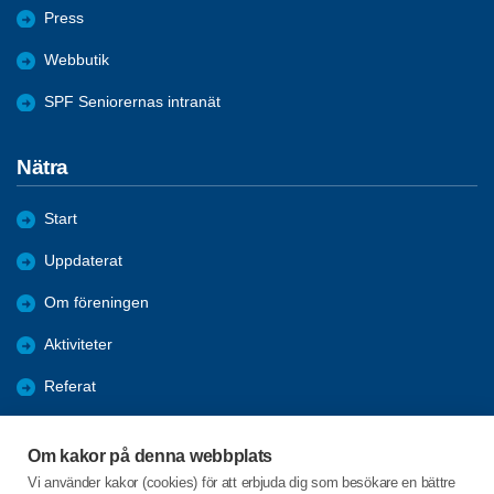
Press
Webbutik
SPF Seniorernas intranät
Nätra
Start
Uppdaterat
Om föreningen
Aktiviteter
Referat
Länkar
Om kakor på denna webbplats
Bli medlem
Vi använder kakor (cookies) för att erbjuda dig som besökare en bättre