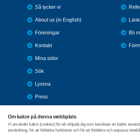
Så tycker vi
Refe
About us (in English)
Länk
Föreningar
Bli 
Kontakt
Förm
Mina sidor
Sök
Lyssna
Press
Webbutik
Om kakor på denna webbplats
SPF Seniorernas intranät
Vi använder kakor (cookies) för att erbjuda dig som besökare en bättre använ
användning, för att förbättra funktioner och för att förbättra och anpassa inne