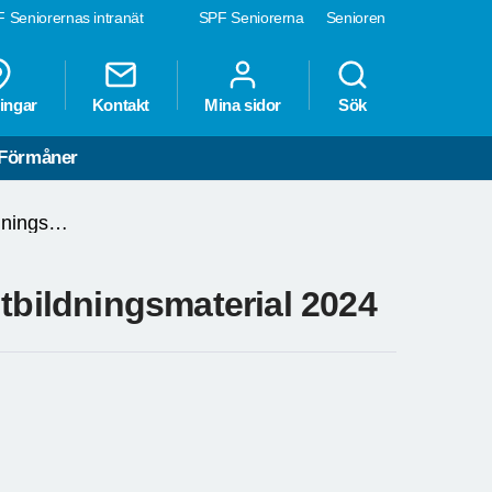
 Seniorernas intranät
SPF Seniorerna
Senioren
ingar
Kontakt
Mina sidor
Sök
Förmåner
Webbinarier, utbildningar och utbildningsmaterial 2024
utbildningsmaterial 2024