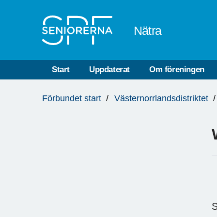
Till övergripande innehåll
Nätra
Start
Uppdaterat
Om föreningen
Du
Förbundet start
Västernorrlandsdistriktet
är
här:
S