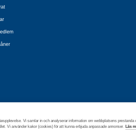
rat
ar
medlem
åner
darupplevelse. Vi samlar in och analyserar information om webbplatsens prestanda
hållet. Vi använder kakor (cookies) för att kunna erbjuda anpassade annonser.
Läs m