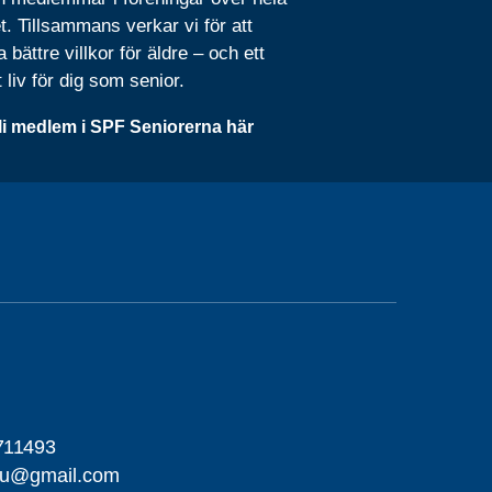
t. Tillsammans verkar vi för att
 bättre villkor för äldre – och ett
t liv för dig som senior.
li medlem i SPF Seniorerna här
711493
hu@gmail.com