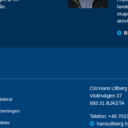
ån.
lande
skapa
aktiv
B
C/o:Hans Ullberg
Violinvägen 37
aterat
893 31 BJÄSTA
öreningen
Telefon:
+46 703
iteter
hansullberg.