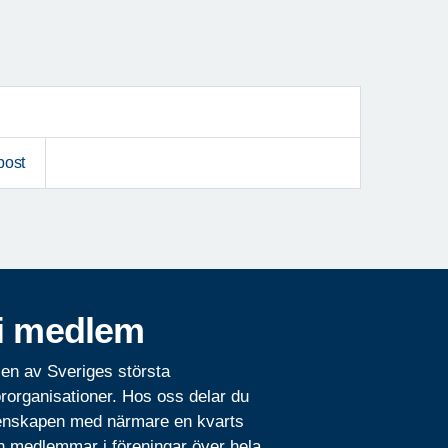
post
i medlem
 en av Sveriges största
rorganisationer. Hos oss delar du
nskapen med närmare en kvarts
n medlemmar i föreningar över hela