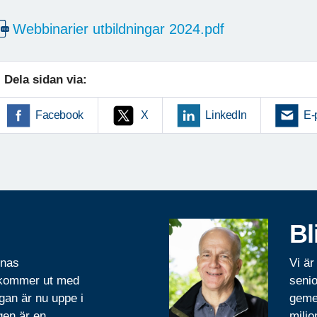
Webbinarier utbildningar 2024.pdf
Dela sidan via:
Facebook
X
LinkedIn
E-
Bl
rnas
Vi är
 kommer ut med
senio
gan är nu uppe i
geme
gen är en
miljo