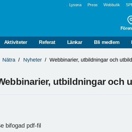
Lyssna
Press
Webbutik
SPF
Fören
Aktiviteter
Referat
Länkar
Bli medlem
Nätra
Nyheter
Webbinarier, utbildningar och 
e bifogad pdf-fil