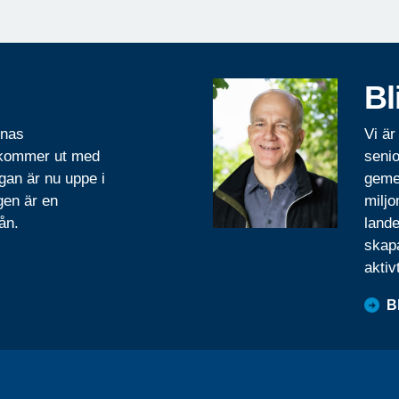
Bl
rnas
Vi är
 kommer ut med
senio
gan är nu uppe i
geme
gen är en
miljo
ån.
lande
skapa
aktiv
B