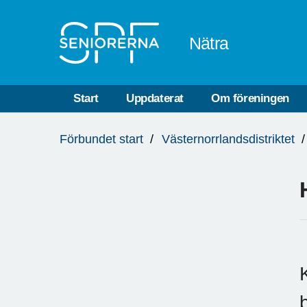
Till övergripande innehåll
Nätra
Start
Uppdaterat
Om föreningen
Du
Förbundet start
Västernorrlandsdistriktet
är
här: