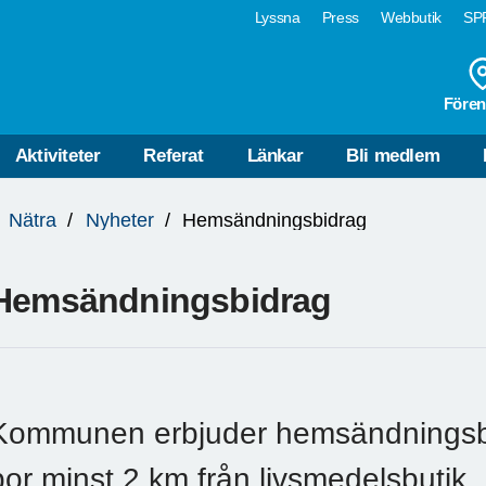
Lyssna
Press
Webbutik
SPF
Fören
Aktiviteter
Referat
Länkar
Bli medlem
Nätra
Nyheter
Hemsändningsbidrag
Hemsändningsbidrag
Kommunen erbjuder hemsändningsbi
bor minst 2 km från livsmedelsbutik