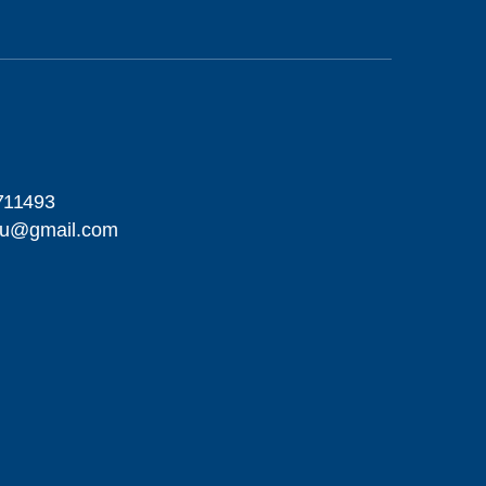
711493
hu@gmail.com