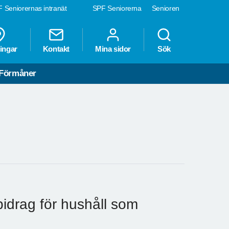
 Seniorernas intranät
SPF Seniorerna
Senioren
ingar
Kontakt
Mina sidor
Sök
Förmåner
drag för hushåll som