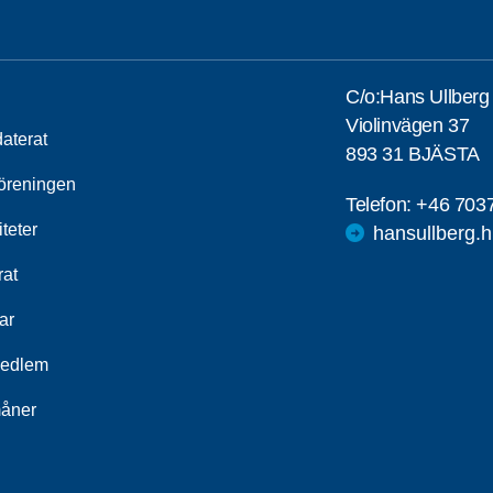
C/o:Hans Ullberg
Violinvägen 37
aterat
893 31 BJÄSTA
öreningen
Telefon:
+46 703
iteter
hansullberg.
rat
ar
medlem
åner