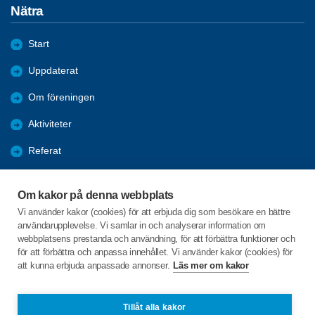
Nätra
Start
Uppdaterat
Om föreningen
Aktiviteter
Referat
Länkar
Om kakor på denna webbplats
Bli medlem
Vi använder kakor (cookies) för att erbjuda dig som besökare en bättre
användarupplevelse. Vi samlar in och analyserar information om
Förmåner
webbplatsens prestanda och användning, för att förbättra funktioner och
för att förbättra och anpassa innehållet. Vi använder kakor (cookies) för
att kunna erbjuda anpassade annonser.
Läs mer om kakor
C/o:Hans Ullberg
Violinvägen 37
893 31 BJÄSTA
Tillåt alla kakor