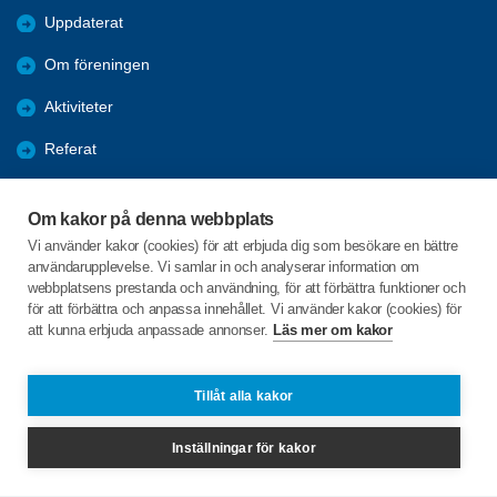
Uppdaterat
Om föreningen
Aktiviteter
Referat
Länkar
Om kakor på denna webbplats
Bli medlem
Vi använder kakor (cookies) för att erbjuda dig som besökare en bättre
användarupplevelse. Vi samlar in och analyserar information om
Förmåner
webbplatsens prestanda och användning, för att förbättra funktioner och
för att förbättra och anpassa innehållet. Vi använder kakor (cookies) för
att kunna erbjuda anpassade annonser.
Läs mer om kakor
C/o:Hans Ullberg
Violinvägen 37
893 31 BJÄSTA
Tillåt alla kakor
Telefon:
+46 703711493
Inställningar för kakor
hansullberg.hu@gmail.com