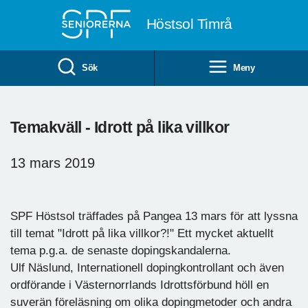
Till övergripande innehåll
Höstsol Timrå
Sök
Meny
Temakväll - Idrott på lika villkor
13 mars 2019
SPF Höstsol träffades på Pangea 13 mars för att lyssna
till temat "Idrott på lika villkor?!" Ett mycket aktuellt
tema p.g.a. de senaste dopingskandalerna.
Ulf Näslund, Internationell dopingkontrollant och även
ordförande i Västernorrlands Idrottsförbund höll en
suverän föreläsning om olika dopingmetoder och andra