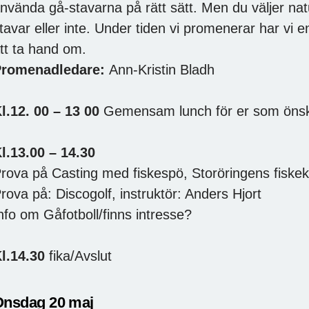
nvända gå-stavarna på rätt sätt. Men du väljer natu
tavar eller inte. Under tiden vi promenerar har vi e
tt ta hand om.
Promenadledare:
Ann-Kristin Bladh
l.12. 00 – 13 00
Gemensam lunch för er som önsk
l.13.00 – 14.30
rova på Casting med fiskespö, Storöringens fiskek
rova på: Discogolf, instruktör: Anders Hjort
nfo om Gåfotboll/finns intresse?
l.14.30
fika/Avslut
Onsdag 20 maj