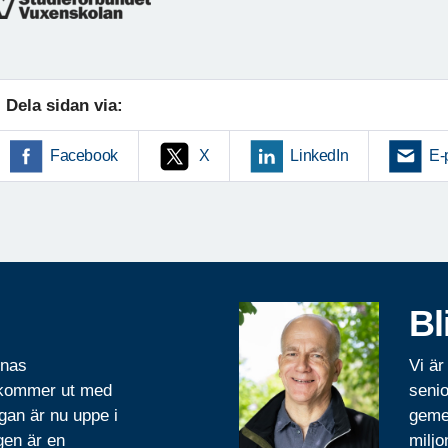
Dela sidan via:
Facebook
X
LinkedIn
E-
Bl
rnas
Vi är
 kommer ut med
senio
gan är nu uppe i
geme
gen är en
miljo