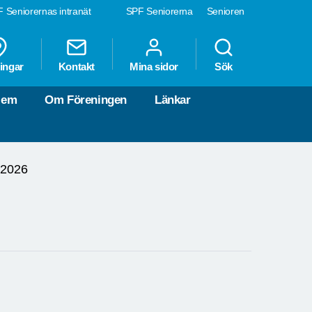
 Seniorernas intranät
SPF Seniorerna
Senioren
ingar
Kontakt
Mina sidor
Sök
lem
Om Föreningen
Länkar
 2026