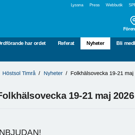
Lyssna
Press
Webbutik
SPF
Fören
rdförande har ordet
Referat
Nyheter
Bli med
Höstsol Timrå
Nyheter
Folkhälsovecka 19-21 maj
Folkhälsovecka 19-21 maj 2026
INBJUDAN!