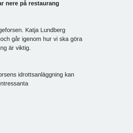
r nere på restaurang
eforsen. Katja Lundberg
s och går igenom hur vi ska göra
g är viktig.
eforsens idrottsanläggning kan
intressanta