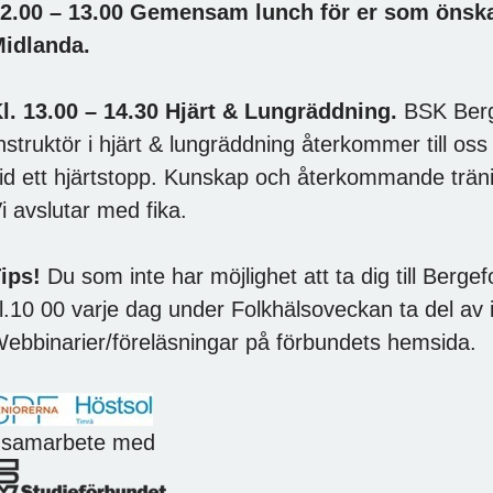
2.00 – 13.00 Gemensam lunch för er som önska
idlanda.
l. 13.00 – 14.30 Hjärt & Lungräddning.
BSK Berg
nstruktör i hjärt & lungräddning återkommer till os
id ett hjärtstopp. Kunskap och återkommande tränin
i avslutar med fika.
ips!
Du som inte har möjlighet att ta dig till Berg
l.10 00 varje dag under Folkhälsoveckan ta del av 
ebbinarier/föreläsningar på förbundets hemsida.
 samarbete med