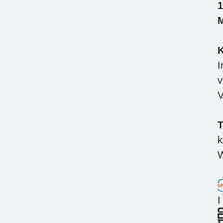
1
M
K
I
v
V
T
k
W
I