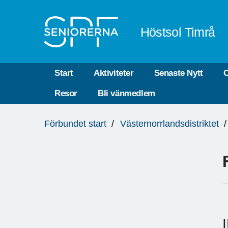
Till övergripande innehåll
Höstsol Timrå
Start
Aktiviteter
Senaste Nytt
O
Resor
Bli vänmedlem
Du
Förbundet start
Västernorrlandsdistriktet
är
här: