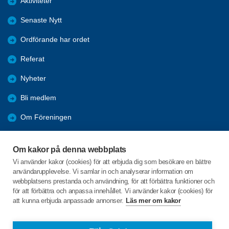
Aktiviteter
Senaste Nytt
Ordförande har ordet
Referat
Nyheter
Bli medlem
Om Föreningen
Länkar
Om kakor på denna webbplats
Resor
Vi använder kakor (cookies) för att erbjuda dig som besökare en bättre
användarupplevelse. Vi samlar in och analyserar information om
Bli vänmedlem
webbplatsens prestanda och användning, för att förbättra funktioner och
för att förbättra och anpassa innehållet. Vi använder kakor (cookies) för
att kunna erbjuda anpassade annonser.
Läs mer om kakor
C/o:Carina Rhodin Nilsson
Svarvarbölen 735
861 95 Söråker