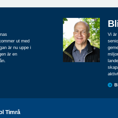
Bl
rnas
Vi är
 kommer ut med
senio
gan är nu uppe i
geme
gen är en
miljo
ån.
lande
skapa
aktiv
B
ol Timrå