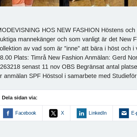
ODEVISNING HOS NEW FASHION Höstens och vin
uktiga mannekänger och som vanligt är det New Fa
ollektion av vad som är ”inne” att bära i höst och i 
8.00 Plats: Timrå New Fashion Anmälan: Gerd No
263218 senast 11 nov OBS Begränsat antal plat
r anmälan SPF Höstsol i samarbete med Studiefö
Dela sidan via:
Facebook
X
LinkedIn
E-