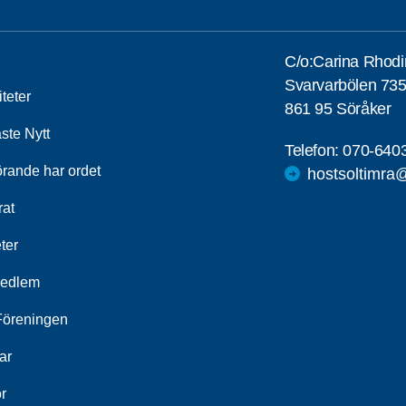
C/o:Carina Rhodi
Svarvarbölen 73
iteter
861 95 Söråker
ste Nytt
Telefon:
070-640
örande har ordet
hostsoltimra
rat
ter
medlem
öreningen
ar
r