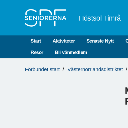
Till övergripande innehåll
Höstsol Timrå
Start
Aktiviteter
Senaste Nytt
O
Resor
Bli vänmedlem
Du
Förbundet start
Västernorrlandsdistriktet
är
här: