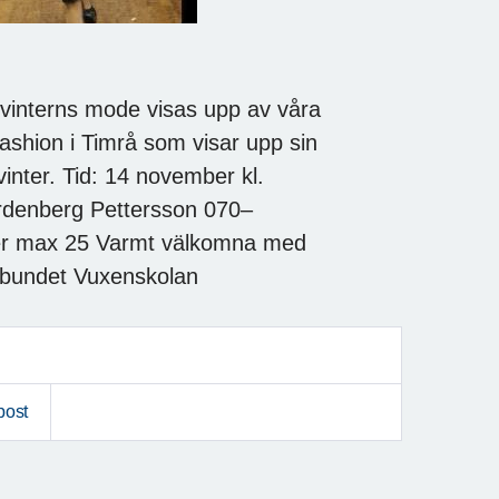
terns mode visas upp av våra
shion i Timrå som visar upp sin
vinter. Tid: 14 november kl.
rdenberg Pettersson 070–
ser max 25 Varmt välkomna med
rbundet Vuxenskolan
post