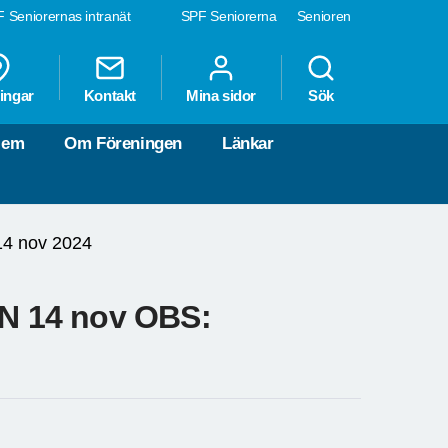
 Seniorernas intranät
SPF Seniorerna
Senioren
ingar
Kontakt
Mina sidor
Sök
lem
Om Föreningen
Länkar
14 nov 2024
N 14 nov OBS: