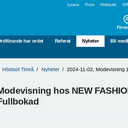
Lyssna
Press
Webbutik
SPF
Fören
rdförande har ordet
Referat
Nyheter
Bli med
Höstsol Timrå
Nyheter
2024-11-02, Modevisning 
Modevisning hos NEW FASHIO
Fullbokad