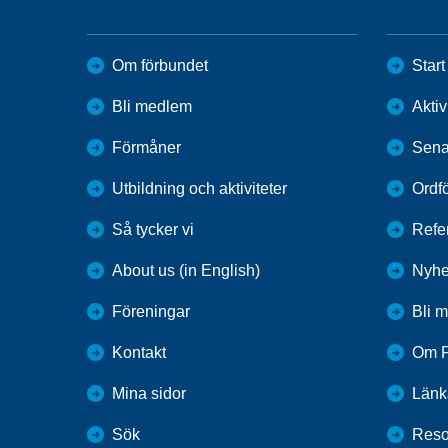
Om förbundet
Start
Bli medlem
Aktiv
Förmåner
Sena
Utbildning och aktiviteter
Ordf
Så tycker vi
Refe
About us (in English)
Nyhe
Föreningar
Bli 
Kontakt
Om F
Mina sidor
Länk
Sök
Reso