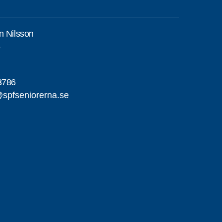
n Nilsson
5
3786
@spfseniorerna.se