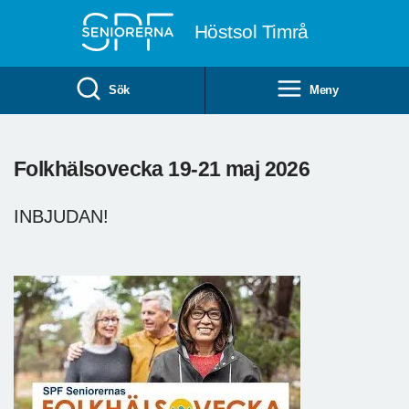
Till övergripande innehåll
Höstsol Timrå
Sök
Meny
Folkhälsovecka 19-21 maj 2026
INBJUDAN!