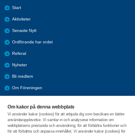
Start
Aktiviteter
Senaste Nytt
Ordförande har ordet
Referat
Nyheter
Bli medlem
Om Föreningen
Länkar
Om kakor på denna webbplats
Resor
Vi använder kakor (cookies) för att erbjuda dig som besökare en bättre
användarupplevelse. Vi samlar in och analyserar information om
Bli vänmedlem
webbplatsens prestanda och användning, för att förbättra funktioner och
för att förbättra och anpassa innehållet. Vi använder kakor (cookies) för