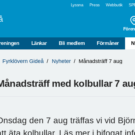
Lyssna
Press
Webbutik
SPF
å
Fören
reningen
Länkar
Bli medlem
Förmåner
N
Fyrklövern Gideå
Nyheter
Månadsträff 7 aug
Månadsträff med kolbullar 7 au
Onsdag den 7 aug träffas vi vid Bj
att äta kolbullar. Läs mer i bifogat inf