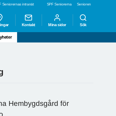
 Seniorernas intranät
SPF Seniorerna
Senioren
ingar
Kontakt
Mina sidor
Sök
yheter
g
örna Hembygdsgård för
o.