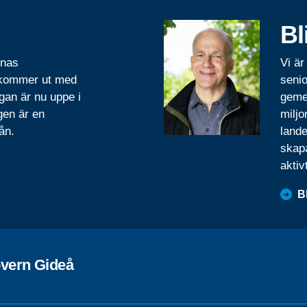
Bl
rnas
Vi är
 kommer ut med
senio
gan är nu uppe i
geme
gen är en
miljo
ån.
lande
skapa
aktiv
B
övern Gideå