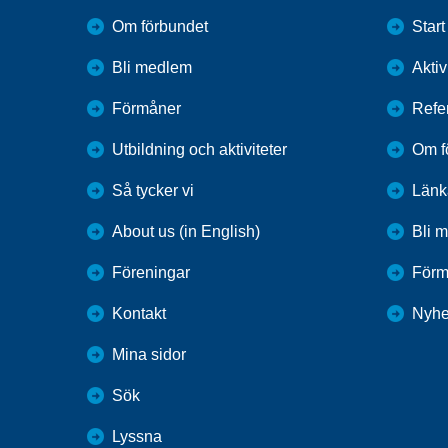
Om förbundet
Start
Bli medlem
Aktiv
Förmåner
Refe
Utbildning och aktiviteter
Om f
Så tycker vi
Länk
About us (in English)
Bli 
Föreningar
Förm
Kontakt
Nyhe
Mina sidor
Sök
Lyssna