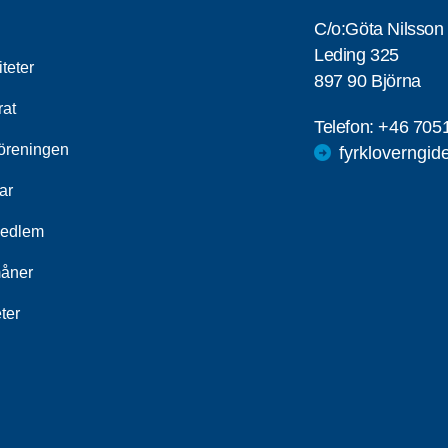
C/o:Göta Nilsson
Leding 325
iteter
897 90 Björna
rat
Telefon:
+46 705
öreningen
fyrkloverngi
ar
medlem
åner
ter