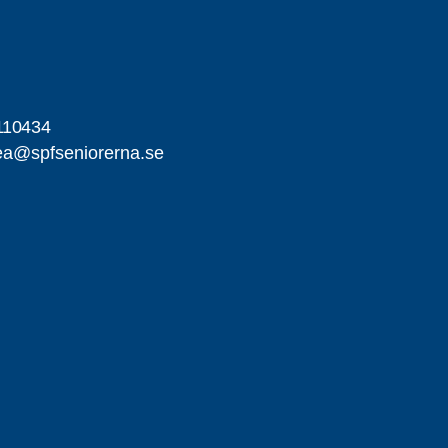
110434
dea@spfseniorerna.se