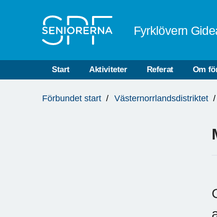
Till övergripande innehåll
Fyrklövern Gide
Start
Aktiviteter
Referat
Om fö
Du
Förbundet start
Västernorrlandsdistriktet
är
här: