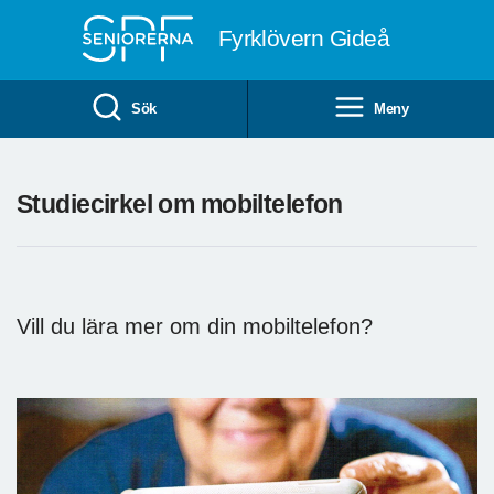
Till övergripande innehåll
Fyrklövern Gideå
Sök
Meny
Studiecirkel om mobiltelefon
Vill du lära mer om din mobiltelefon?