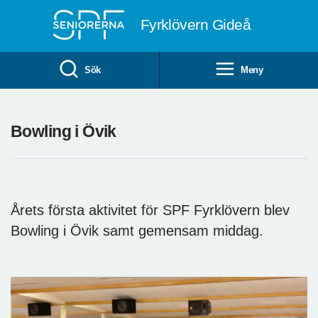
Till övergripande innehåll
Fyrklövern Gideå
Sök
Meny
Bowling i Övik
Årets första aktivitet för SPF Fyrklövern blev
Bowling i Övik samt gemensam middag.