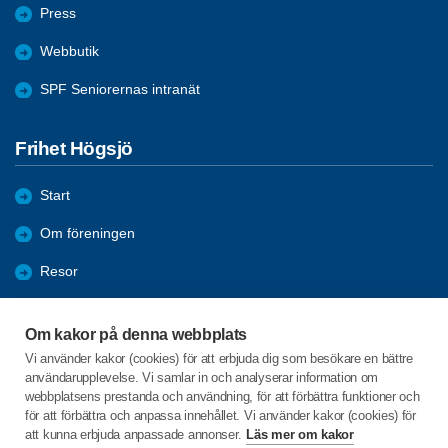
Press
Webbutik
SPF Seniorernas intranät
Frihet Högsjö
Start
Om föreningen
Resor
Förmåner
Om kakor på denna webbplats
Aktiviteter
Vi använder kakor (cookies) för att erbjuda dig som besökare en bättre
användarupplevelse. Vi samlar in och analyserar information om
Bli medlem
webbplatsens prestanda och användning, för att förbättra funktioner och
för att förbättra och anpassa innehållet. Vi använder kakor (cookies) för
att kunna erbjuda anpassade annonser.
Läs mer om kakor
C/o:Rolf Skoglund