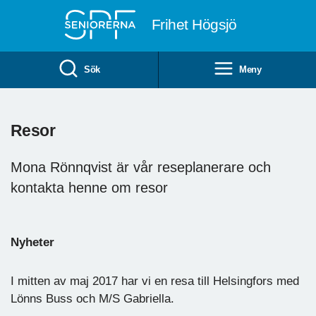
Till övergripande innehåll
Frihet Högsjö
Sök
Meny
Resor
Mona Rönnqvist är vår reseplanerare och
kontakta henne om resor
Nyheter
I mitten av maj 2017 har vi en resa till Helsingfors med
Lönns Buss och M/S Gabriella.