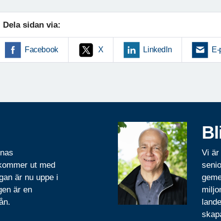
Dela sidan via:
Facebook
X
LinkedIn
E-
Bl
rnas
Vi är
 kommer ut med
senio
gan är nu uppe i
geme
gen är en
miljo
ån.
lande
skapa