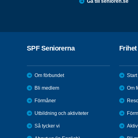
Gå till senioren.se
SPF Seniorerna
Frihet
Om förbundet
Start
Bli medlem
Om f
Förmåner
Reso
Utbildning och aktiviteter
Förm
Så tycker vi
Aktiv