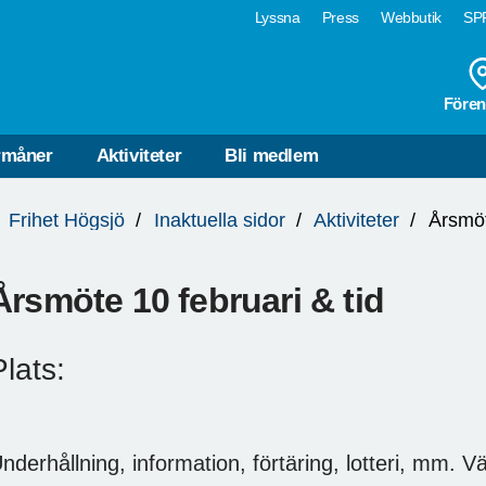
Lyssna
Press
Webbutik
SPF
Fören
rmåner
Aktiviteter
Bli medlem
Frihet Högsjö
Inaktuella sidor
Aktiviteter
Årsmöt
Årsmöte 10 februari & tid
Plats:
nderhållning, information, förtäring, lotteri, mm. 