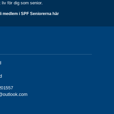
t liv för dig som senior.
li medlem i SPF Seniorerna här
d
d
201557
d@outlook.com