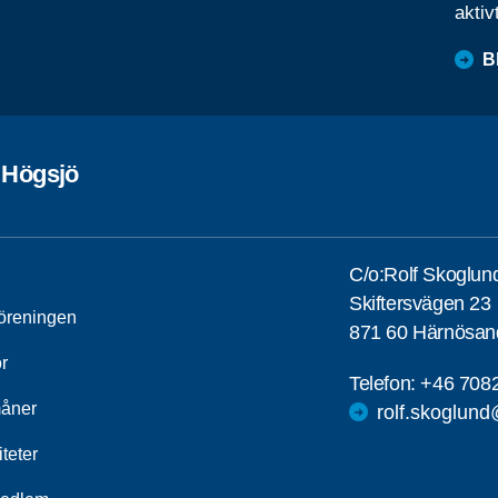
aktiv
B
 Högsjö
C/o:Rolf Skoglun
Skiftersvägen 23
öreningen
871 60 Härnösan
r
Telefon:
+46 708
åner
rolf.skoglun
iteter