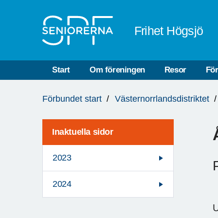
Till övergripande innehåll
Frihet Högsjö
Start
Om föreningen
Resor
Fö
Du
Förbundet start
Västernorrlandsdistriktet
är
här:
Inaktuella sidor
2023
2024
U