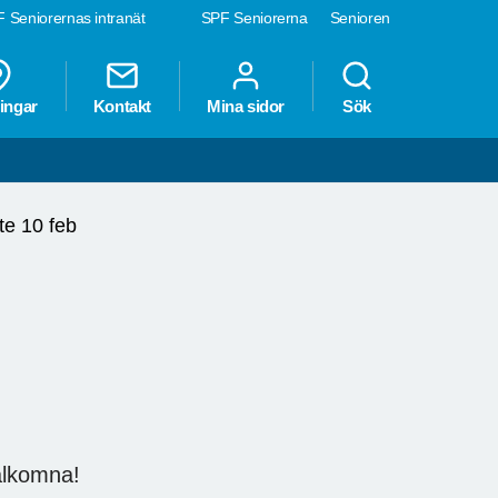
 Seniorernas intranät
SPF Seniorerna
Senioren
ingar
Kontakt
Mina sidor
Sök
e 10 feb
Välkomna!