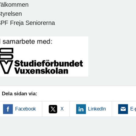
Välkommen
tyrelsen
PF Freja Seniorerna
Dela sidan via:
Facebook
X
LinkedIn
E-