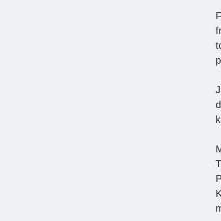
F
f
t
p
J
d
k
M
T
P
K
m