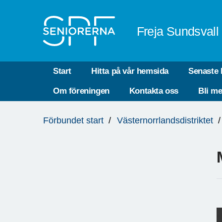
Till övergripande innehåll
Freja Sundsvall
Start
Hitta på vår hemsida
Senaste 
Om föreningen
Kontakta oss
Bli m
Du
Förbundet start
Västernorrlandsdistriktet
är
här: