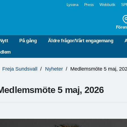
Lyssna
Press
Webbutik
SPF
Fören
Nytt
På gång
Äldre frågor/Vårt engagemang
A
edlem
Freja Sundsvall
Nyheter
Medlemsmöte 5 maj, 20
Medlemsmöte 5 maj, 2026