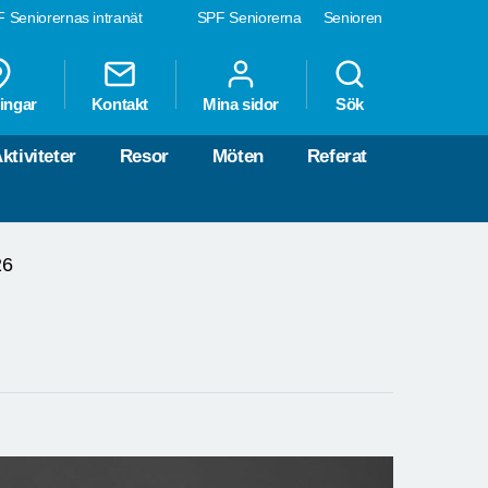
 Seniorernas intranät
SPF Seniorerna
Senioren
ingar
Kontakt
Mina sidor
Sök
ktiviteter
Resor
Möten
Referat
26