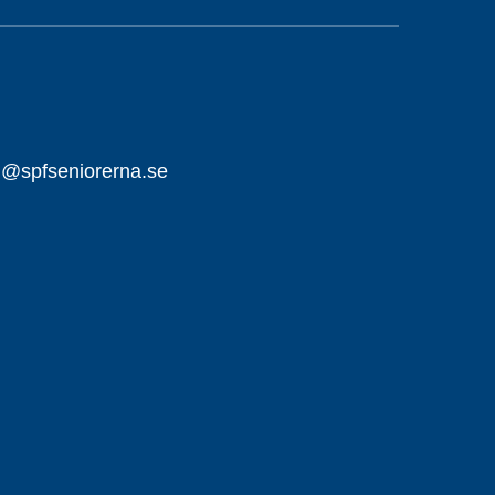
ll@spfseniorerna.se