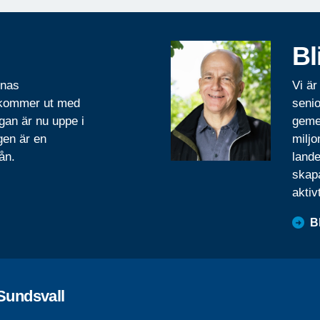
Bl
rnas
Vi är
 kommer ut med
senio
gan är nu uppe i
geme
gen är en
miljo
ån.
lande
skapa
aktiv
B
Sundsvall