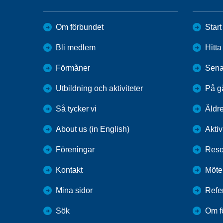
Om förbundet
Start
Bli medlem
Hitt
Förmåner
Sena
Utbildning och aktiviteter
På g
Så tycker vi
Äldr
About us (in English)
Aktiv
Föreningar
Reso
Kontakt
Möte
Mina sidor
Refe
Sök
Om f