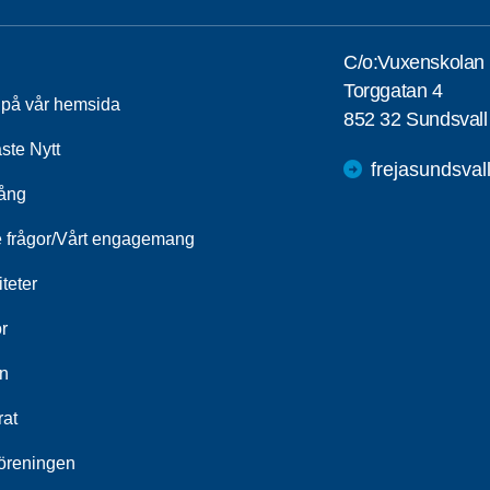
C/o:Vuxenskolan
Torggatan 4
a på vår hemsida
852 32 Sundsvall
ste Nytt
frejasundsva
ång
e frågor/Vårt engagemang
iteter
r
n
rat
öreningen