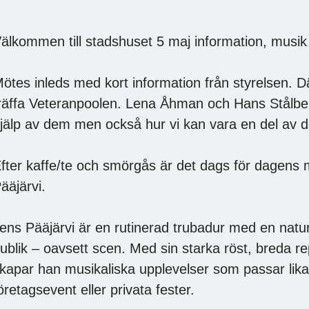
älkommen till stadshuset 5 maj information, musi
ötes inleds med kort information från styrelsen. D
räffa Veteranpoolen. Lena Åhman och Hans Stålber
jälp av dem men också hur vi kan vara en del av 
fter kaffe/te och smörgås är det dags för dagens
ääjärvi.
ens Pääjärvi är en rutinerad trubadur med en natur
ublik – oavsett scen. Med sin starka röst, breda r
kapar han musikaliska upplevelser som passar lik
öretagsevent eller privata fester.