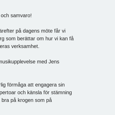
k och samvaro!
ärefter på dagens möte får vi
g som berättar om hur vi kan få
deras verksamhet.
 musikupplevelse med Jens
lig förmåga att engagera sin
epertoar och känsla för stämning
a bra på krogen som på