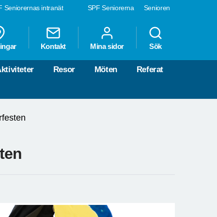
 Seniorernas intranät
SPF Seniorerna
Senioren
ingar
Kontakt
Mina sidor
Sök
ktiviteter
Resor
Möten
Referat
rfesten
sten