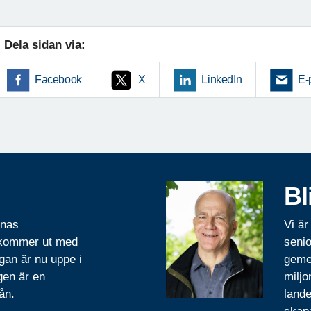
Dela sidan via:
Facebook
X
LinkedIn
E-
Bl
rnas
Vi är
 kommer ut med
senio
gan är nu uppe i
geme
gen är en
miljo
ån.
lande