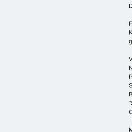
D
F
K
g
V
N
P
S
B
"
O
M