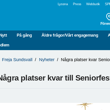
Lyssna
Press
Webbutik
SPF
Fören
Nytt
På gång
Äldre frågor/Vårt engagemang
A
edlem
Freja Sundsvall
Nyheter
Några platser kvar Senio
Några platser kvar till Seniorfe