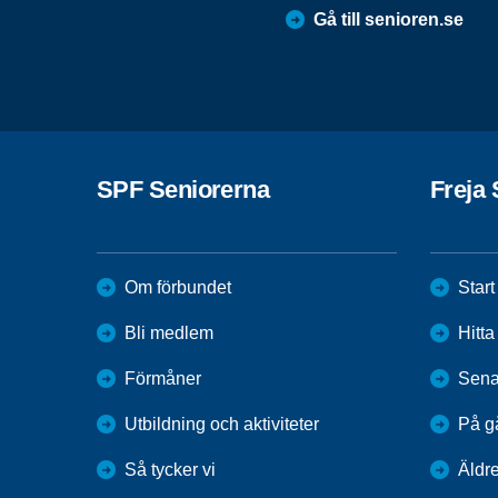
Gå till senioren.se
SPF Seniorerna
Freja 
Om förbundet
Start
Bli medlem
Hitt
Förmåner
Sena
Utbildning och aktiviteter
På g
Så tycker vi
Äldr