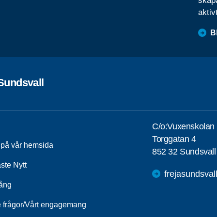
skapa
aktiv
B
Sundsvall
C/o:Vuxenskolan
Torggatan 4
a på vår hemsida
852 32 Sundsvall
ste Nytt
frejasundsva
ång
e frågor/Vårt engagemang