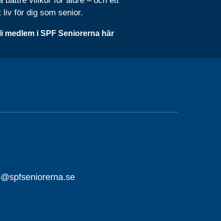
 bättre villkor för äldre – och ett
t liv för dig som senior.
li medlem i SPF Seniorerna här
ll@spfseniorerna.se