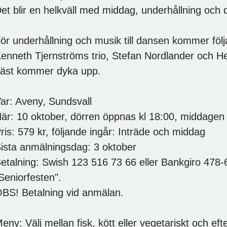
et blir en helkväll med middag, underhållning och
ör underhållning och musik till dansen kommer föl
enneth Tjernströms trio, Stefan Nordlander och H
äst kommer dyka upp.
ar: Aveny, Sundsvall
är: 10 oktober, dörren öppnas kl 18:00, middagen
ris: 579 kr, följande ingår: Inträde och middag
ista anmälningsdag: 3 oktober
etalning: Swish 123 516 73 66 eller Bankgiro 47
Seniorfesten".
BS! Betalning vid anmälan.
eny: Välj mellan fisk, kött eller vegetariskt och e