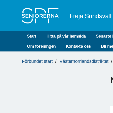
Till övergripande innehåll
Freja Sundsvall
Start
Hitta på vår hemsida
Senaste 
Om föreningen
Kontakta oss
Bli m
Du
Förbundet start
Västernorrlandsdistriktet
är
här: