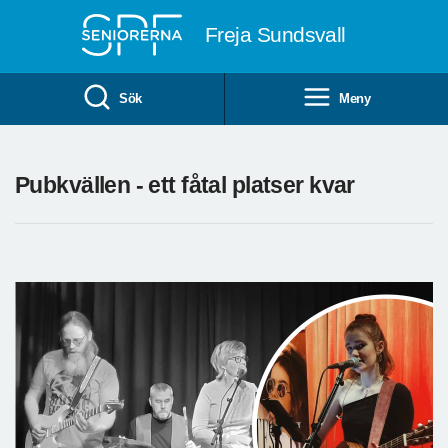
Till övergripande innehåll
Freja Sundsvall
Sök
Meny
Pubkvällen - ett fåtal platser kvar