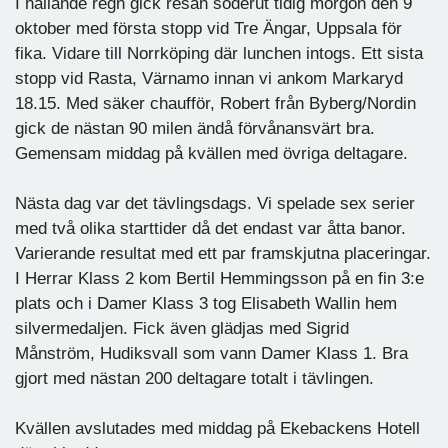
I hällande regn gick resan söderut tidig morgon den 9
oktober med första stopp vid Tre Ängar, Uppsala för
fika. Vidare till Norrköping där lunchen intogs. Ett sista
stopp vid Rasta, Värnamo innan vi ankom Markaryd
18.15. Med säker chaufför, Robert från Byberg/Nordin
gick de nästan 90 milen ändå förvånansvärt bra.
Gemensam middag på kvällen med övriga deltagare.
Nästa dag var det tävlingsdags. Vi spelade sex serier
med två olika starttider då det endast var åtta banor.
Varierande resultat med ett par framskjutna placeringar.
I Herrar Klass 2 kom Bertil Hemmingsson på en fin 3:e
plats och i Damer Klass 3 tog Elisabeth Wallin hem
silvermedaljen. Fick även glädjas med Sigrid
Månström, Hudiksvall som vann Damer Klass 1. Bra
gjort med nästan 200 deltagare totalt i tävlingen.
Kvällen avslutades med middag på Ekebackens Hotell