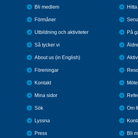
Bli medlem
Hitt
Förmåner
Sena
Utbildning och aktiviteter
På g
Så tycker vi
Äldr
About us (in English)
Aktiv
Föreningar
Reso
Kontakt
Möte
Mina sidor
Refe
Sök
Om f
Lyssna
Kont
Press
Bli 