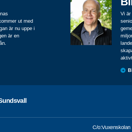
Bl
rnas
Vi är
 kommer ut med
senio
gan är nu uppe i
geme
gen är en
miljo
ån.
lande
skapa
aktiv
B
Sundsvall
C/o:Vuxenskolan