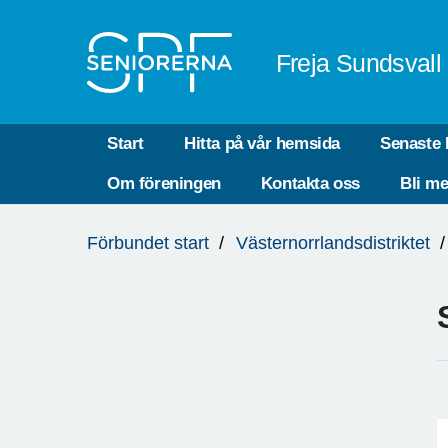
Till övergripande innehåll
Freja Sundsvall
Start
Hitta på vår hemsida
Senaste 
Om föreningen
Kontakta oss
Bli m
Du
Förbundet start
Västernorrlandsdistriktet
är
här: