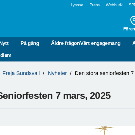
Lyssna
Press
Webbutik
SPF
Fören
Nytt
På gång
Äldre frågor/Vårt engagemang
A
edlem
Freja Sundsvall
Nyheter
Den stora seniorfesten 7
Seniorfesten 7 mars, 2025