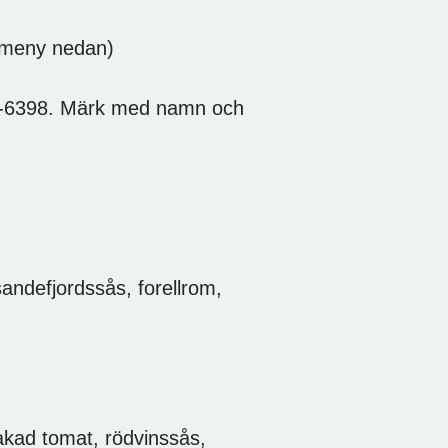
e meny nedan)
78-6398. Märk med namn och
andefjordssås, forellrom,
akad tomat, rödvinssås,