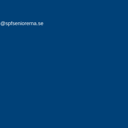
ll@spfseniorerna.se