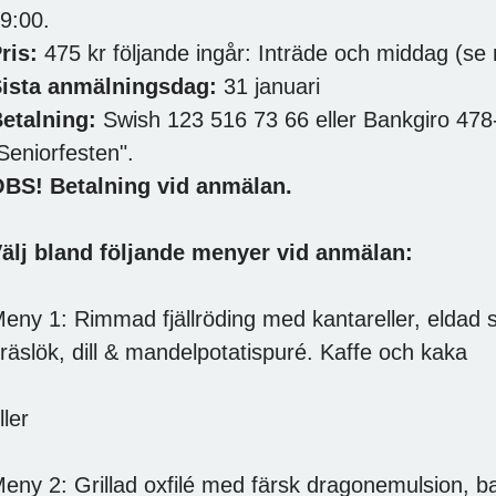
9:00.
ris:
475 kr följande ingår: Inträde och middag (s
ista anmälningsdag:
31 januari
etalning:
Swish 123 516 73 66 eller Bankgiro 4
Seniorfesten".
BS! Betalning vid anmälan.
älj bland följande menyer vid anmälan:
eny 1: Rimmad fjällröding med kantareller, eldad s
räslök, dill & mandelpotatispuré. Kaffe och kaka
ller
eny 2: Grillad oxfilé med färsk dragonemulsion, b