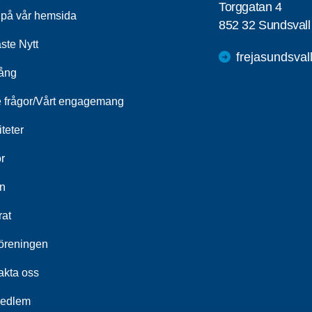
Torggatan 4
a på vår hemsida
852 32 Sundsvall
ste Nytt
frejasundsva
ång
e frågor/Vårt engagemang
iteter
r
n
rat
öreningen
akta oss
medlem