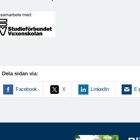
Dela sidan via:
Facebook
X
LinkedIn
E-