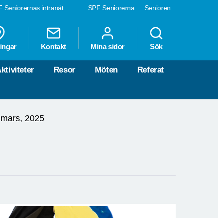
 Seniorernas intranät
SPF Seniorerna
Senioren
ingar
Kontakt
Mina sidor
Sök
ktiviteter
Resor
Möten
Referat
 mars, 2025