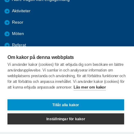
Aktiviteter
Resor
Möten
Referat
Om föreningen
Om kakor på denna webbplats
Vi använder kakor (cookies) för att erbjuda dig som besökare en bättre
Kontakta oss
användarupplevelse. Vi samlar in och analyserar information om
webbplatsens prestanda och användning, för att förbättra funktioner och
Bli medlem
för att förbättra och anpassa innehållet. Vi använder kakor (cookies) för
att kunna erbjuda anpassade annonser.
Läs mer om kakor
C/o:Vuxenskolan
Torggatan 4
Tillåt alla kakor
852 32 Sundsvall
Inställningar för kakor
frejasundsvall@spfseniorerna.se