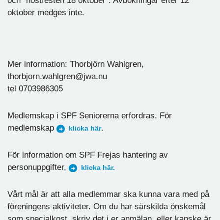
och "höstfesten 18 oktober". Avbokningar efter 12
oktober medges inte.
Mer information: Thorbjörn Wahlgren,
thorbjorn.wahlgren@jwa.nu
tel 0703986305
Medlemskap i SPF Seniorerna erfordras. För
medlemskap
.
klicka här
För information om SPF Frejas hantering av
personuppgifter,
klicka här.
Vårt mål är att alla medlemmar ska kunna vara med på
föreningens aktiviteter. Om du har särskilda önskemål
som specialkost, skriv det i er anmälan, eller kanske är