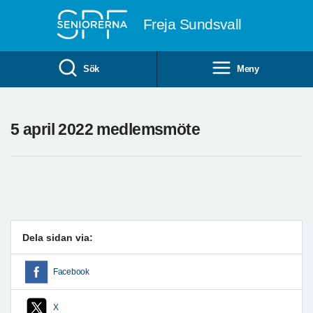
Till övergripande innehåll
Freja Sundsvall
Sök
Meny
5 april 2022 medlemsmöte
Dela sidan via:
Facebook
X