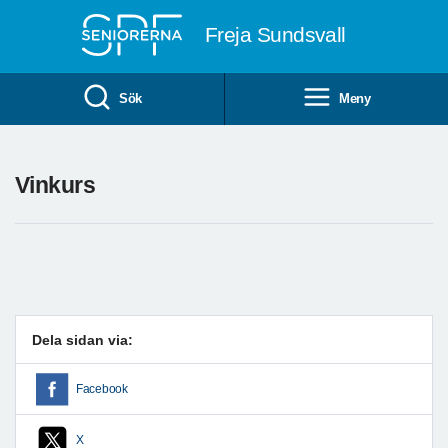
Till övergripande innehåll
Freja Sundsvall
Sök
Meny
Vinkurs
Dela sidan via:
Facebook
X