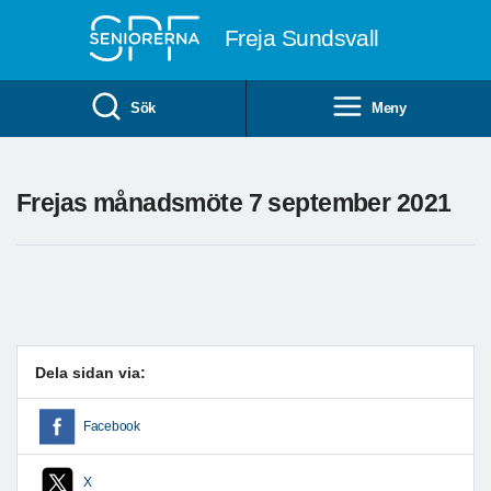
Till övergripande innehåll
Freja Sundsvall
Sök
Meny
Frejas månadsmöte 7 september 2021
Dela sidan via:
Facebook
X