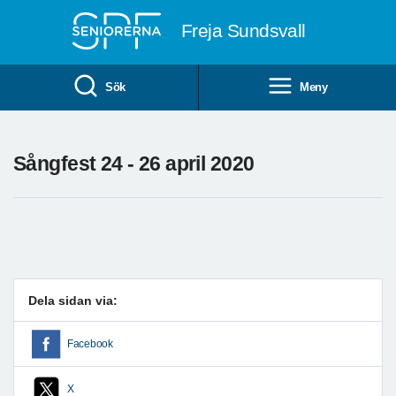
Till övergripande innehåll
Freja Sundsvall
Sök
Meny
Sångfest 24 - 26 april 2020
Dela sidan via:
Facebook
X