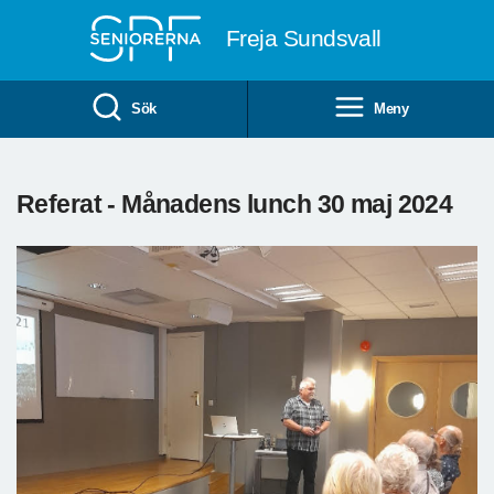
Till övergripande innehåll
Freja Sundsvall
Sök
Meny
Referat - Månadens lunch 30 maj 2024