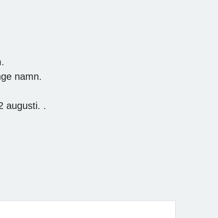
.
nge namn.
 augusti. .