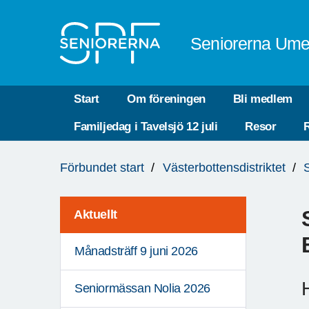
Till övergripande innehåll
Seniorerna Ume
Start
Om föreningen
Bli medlem
Familjedag i Tavelsjö 12 juli
Resor
R
Du
Förbundet start
Västerbottensdistriktet
är
här:
Aktuellt
Månadsträff 9 juni 2026
Seniormässan Nolia 2026