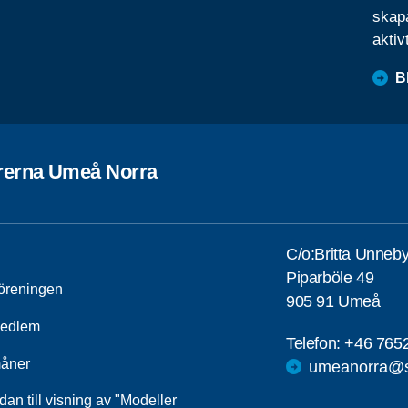
skapa
aktiv
B
rerna Umeå Norra
C/o:Britta Unneb
Piparböle 49
öreningen
905 91 Umeå
medlem
Telefon:
+46 765
åner
umeanorra@s
dan till visning av "Modeller