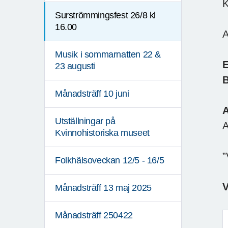
K
Surströmmingsfest 26/8 kl
16.00
A
Musik i sommarnatten 22 &
E
23 augusti
B
Månadsträff 10 juni
Utställningar på
A
Kvinnohistoriska museet
”
Folkhälsoveckan 12/5 - 16/5
Månadsträff 13 maj 2025
Månadsträff 250422