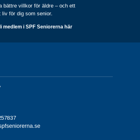
 bättre villkor för äldre – och ett
t liv för dig som senior.
li medlem i SPF Seniorerna här
y
257837
pfseniorerna.se