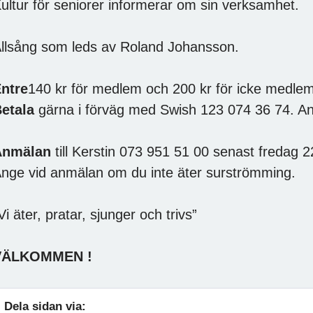
ultur för seniorer informerar om sin verksamhet.
llsång som leds av Roland Johansson.
ntre
140 kr för medlem och 200 kr för icke medlem
etala
gärna i förväg med Swish 123 074 36 74. A
Anmälan
till Kerstin 073 951 51 00 senast fredag 22
nge vid anmälan om du inte äter surströmming.
Vi äter, pratar, sjunger och trivs”
VÄLKOMMEN !
Dela sidan via: