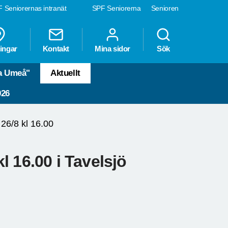
 Seniorernas intranät
SPF Seniorerna
Senioren
ingar
Kontakt
Mina sidor
Sök
la Umeå"
Aktuellt
026
26/8 kl 16.00
 16.00 i Tavelsjö