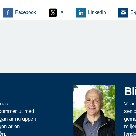
Facebook
X
LinkedIn
E-
Bl
rnas
Vi är
 kommer ut med
senio
gan är nu uppe i
geme
gen är en
miljo
ån.
lande