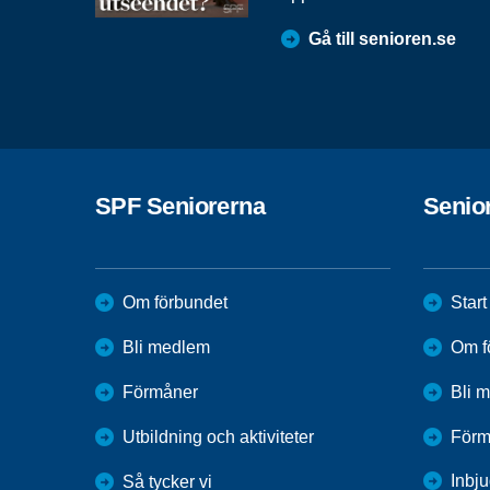
Gå till senioren.se
SPF Seniorerna
Senio
Om förbundet
Start
Bli medlem
Om f
Förmåner
Bli 
Utbildning och aktiviteter
Förm
Inbju
Så tycker vi