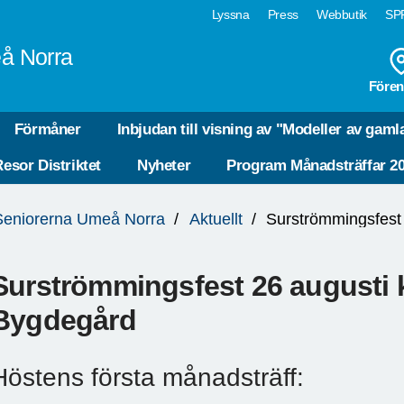
Lyssna
Press
Webbutik
SPF
å Norra
Fören
Förmåner
Inbjudan till visning av "Modeller av gam
esor Distriktet
Nyheter
Program Månadsträffar 2
Seniorerna Umeå Norra
Aktuellt
Surströmmingsfest 
Surströmmingsfest 26 augusti kl
Bygdegård
Höstens första månadsträff: