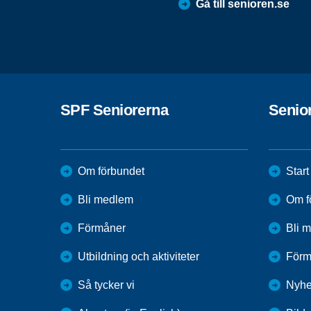
Gå till senioren.se
SPF Seniorerna
Senio
Om förbundet
Start
Bli medlem
Om f
Förmåner
Bli 
Utbildning och aktiviteter
Förm
Så tycker vi
Nyhe