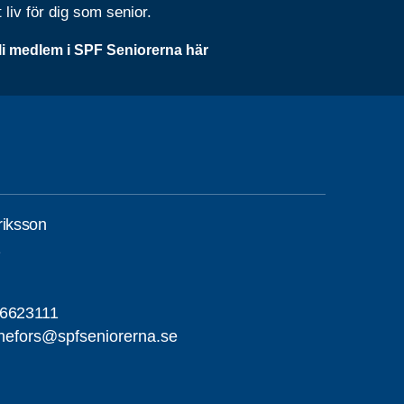
t liv för dig som senior.
li medlem i SPF Seniorerna här
riksson
1
-6623111
nefors@spfseniorerna.se