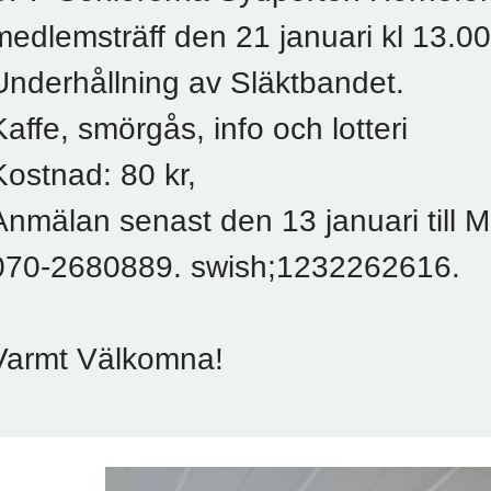
medlemsträff den 21 januari kl 13.
Underhållning av Släktbandet.
Kaffe, smörgås, info och lotteri
Kostnad: 80 kr,
Anmälan senast den 13 januari till 
070-2680889. swish;1232262616.
Varmt Välkomna!