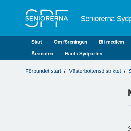
Till övergripande innehåll
Seniorerna Sydp
Start
Om föreningen
Bli medlem
Årsmöten
Hänt i Sydporten
Du
Förbundet start
Västerbottensdistriktet
är
här: