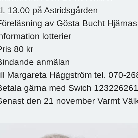
kl. 13.00 på Astridsgården
Föreläsning av Gösta Bucht Hjärnas
information lotterier
Pris 80 kr
Bindande anmälan
till Margareta Häggström tel. 070-2
Betala gärna med Swich 12322626
Senast den 21 november Varmt Väl