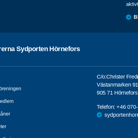
aktiv
B
rerna Sydporten Hörnefors
C/o:Christer Fred
Västanmarken 9
öreningen
905 71 Hörnefors
medlem
Telefon:
+46 070
åner
sydportenhor
ter