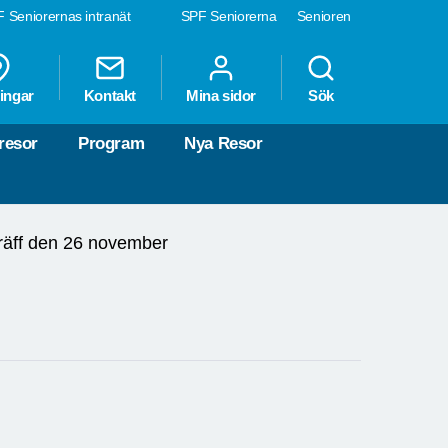
 Seniorernas intranät
SPF Seniorerna
Senioren
ingar
Kontakt
Mina sidor
Sök
resor
Program
Nya Resor
äff den 26 november