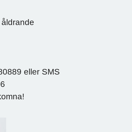
 åldrande
680889 eller SMS
16
komna!