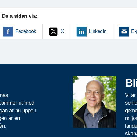
Dela sidan via:
Facebook
X
LinkedIn
E-
Bl
rnas
Vi är
 kommer ut med
senio
gan är nu uppe i
geme
gen är en
miljo
ån.
lande
skapa