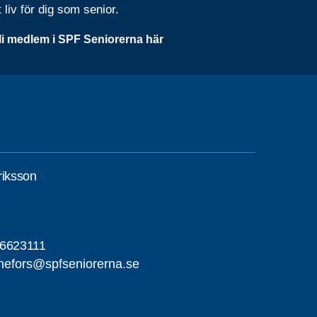
t liv för dig som senior.
li medlem i SPF Seniorerna här
riksson
1
-6623111
nefors@spfseniorerna.se