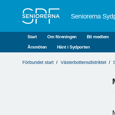
Till övergripande innehåll
Seniorerna Sydp
Start
Om föreningen
Bli medlem
Årsmöten
Hänt i Sydporten
Du
Förbundet start
Västerbottensdistriktet
är
här: