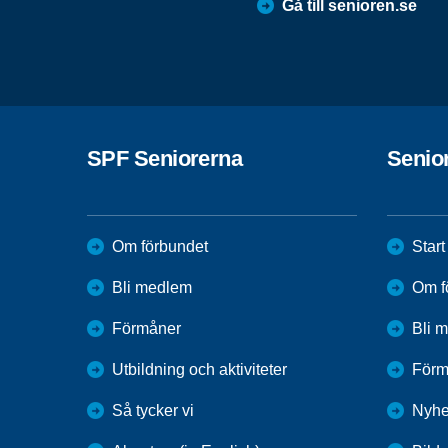
Gå till senioren.se
SPF Seniorerna
Senio
Om förbundet
Start
Bli medlem
Om f
Förmåner
Bli 
Utbildning och aktiviteter
Förm
Så tycker vi
Nyhe