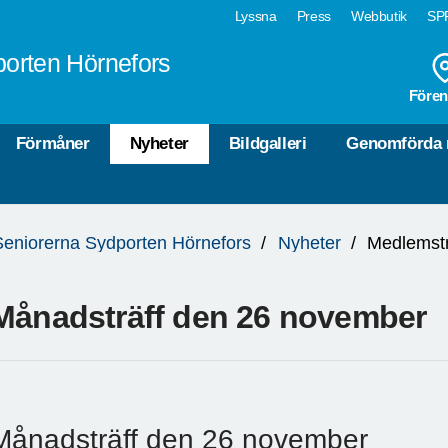
Lyssna
Press
Webbutik
SPF
orten Hörnefors
Fören
Förmåner
Nyheter
Bildgalleri
Genomförda 
Seniorerna Sydporten Hörnefors
Nyheter
Medlemstr
Månadsträff den 26 november
Månadsträff den 26 november